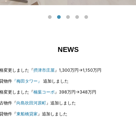
NEWS
格変更しました『
摂津市庄屋
』1,300万円→1,150万円
貸物件
『梅田タワー』
追加しました
格変更しました『
楠葉コーポ
』398万円→348万円
古物件『
向島吹田河原町
』追加しました
貸物件『
東船橋貸家
』追加しました