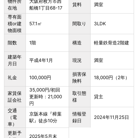
物件所
大阪府枚方市西
賃料
満室
在地
船橋1丁目68-17
専有面
積or建
57.1㎡
間取り
3LDK
物面積
階数
1階
構造
軽量鉄骨造2階建
建築年
平成4年1月
現況
満室
月日
損害保
礼金
100,000円
18,000円（2年）
険料
35,000円/初回
家賃保
取引態
更新時：21,000
貸主
証会社
様
円
交通
京阪本線『樟葉
情報登
（電
2024年11月25日
駅』徒歩10分
録日
車）
更新予
2025年5月末