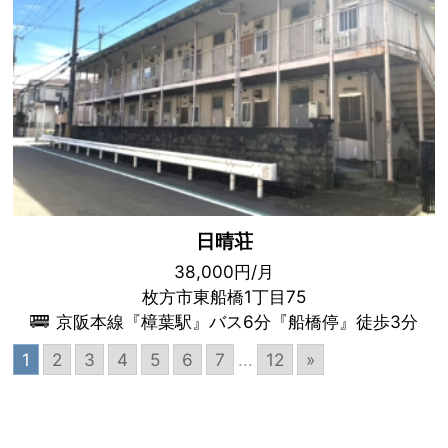
日晴荘
38,000円/月
枚方市東船橋1丁目75
京阪本線『樟葉駅』バス6分『船橋停』徒歩3分
1
2
3
4
5
6
7
...
12
»