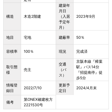
建築年
月日
構造
木造2階建
（入居
2023年9月
予定年
月）
地目
宅地
建蔽率
50％
容積率
100％
現況
完成済
京阪本線『樟葉
交通
取引態
駅』バス14分
売主
（バ
様
『招提南停』徒
ス）
歩5分
情報登
更新予
2022/7/10
2024/4月末
録日
定日
第ONEX確建枚方
備考
2221530号