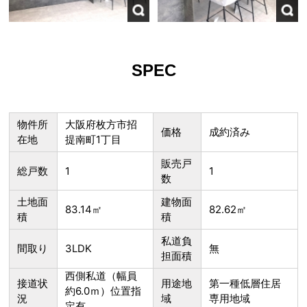
SPEC
物件所
大阪府枚方市招
価格
成約済み
在地
提南町1丁目
販売戸
総戸数
1
1
数
土地面
建物面
83.14㎡
82.62㎡
積
積
私道負
間取り
3LDK
無
担面積
西側私道（幅員
接道状
用途地
第一種低層住居
約6.0ｍ）位置指
況
域
専用地域
定有