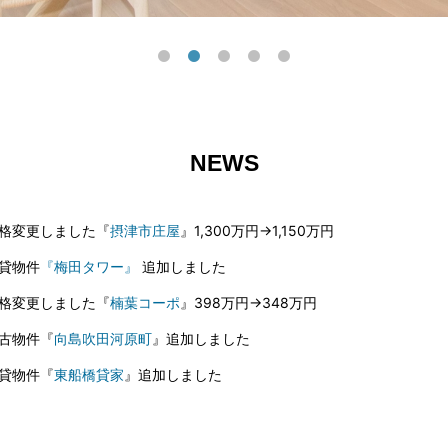
NEWS
格変更しました『
摂津市庄屋
』1,300万円→1,150万円
貸物件
『梅田タワー』
追加しました
格変更しました『
楠葉コーポ
』398万円→348万円
古物件『
向島吹田河原町
』追加しました
貸物件『
東船橋貸家
』追加しました