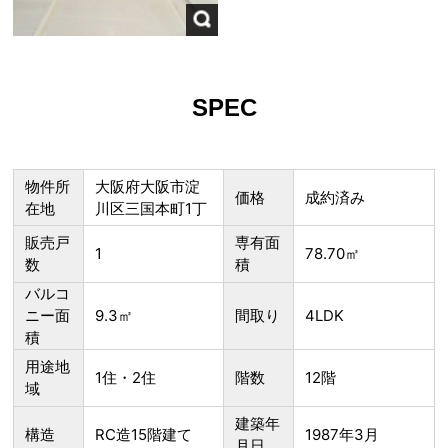
SPEC
物件所
大阪府大阪市淀
価格
成約済み
在地
川区三国本町1丁
販売戸
専有面
1
78.70㎡
数
積
バルコ
ニー面
9.3㎡
間取り
4LDK
積
用途地
1住・2住
階数
12階
域
建築年
構造
RC造15階建て
1987年3月
月日