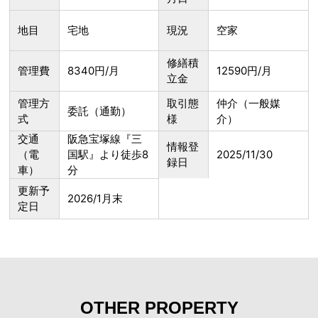
地目
宅地
現況
空家
修繕積
管理費
8340円/月
12590円/月
立金
管理方
取引態
仲介（一般媒
委託（通勤）
式
様
介）
交通
阪急宝塚線『三
情報登
（電
国駅』より徒歩8
2025/11/30
録日
車）
分
更新予
2026/1月末
定日
OTHER PROPERTY