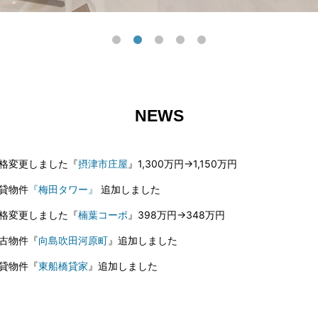
NEWS
格変更しました『
摂津市庄屋
』1,300万円→1,150万円
貸物件
『梅田タワー』
追加しました
格変更しました『
楠葉コーポ
』398万円→348万円
古物件『
向島吹田河原町
』追加しました
貸物件『
東船橋貸家
』追加しました