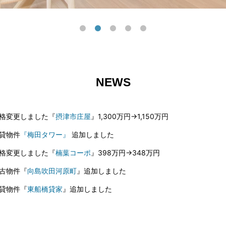
NEWS
格変更しました『
摂津市庄屋
』1,300万円→1,150万円
貸物件
『梅田タワー』
追加しました
格変更しました『
楠葉コーポ
』398万円→348万円
古物件『
向島吹田河原町
』追加しました
貸物件『
東船橋貸家
』追加しました