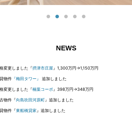
NEWS
格変更しました『
摂津市庄屋
』1,300万円→1,150万円
貸物件
『梅田タワー』
追加しました
格変更しました『
楠葉コーポ
』398万円→348万円
古物件『
向島吹田河原町
』追加しました
貸物件『
東船橋貸家
』追加しました