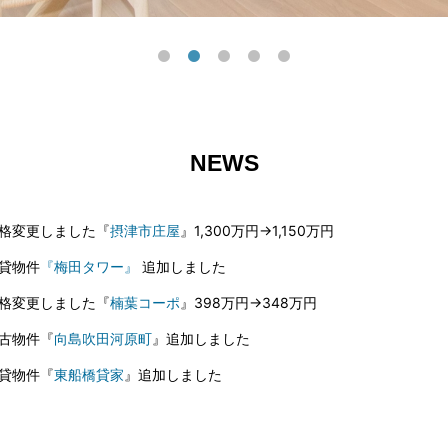
NEWS
格変更しました『
摂津市庄屋
』1,300万円→1,150万円
貸物件
『梅田タワー』
追加しました
格変更しました『
楠葉コーポ
』398万円→348万円
古物件『
向島吹田河原町
』追加しました
貸物件『
東船橋貸家
』追加しました