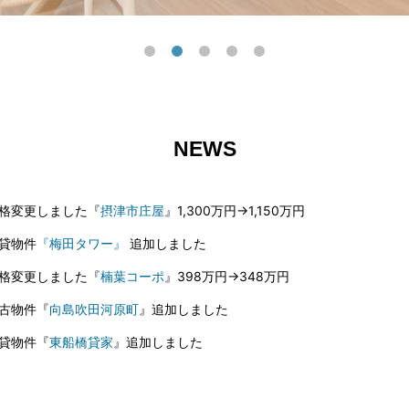
NEWS
格変更しました『
摂津市庄屋
』1,300万円→1,150万円
貸物件
『梅田タワー』
追加しました
格変更しました『
楠葉コーポ
』398万円→348万円
古物件『
向島吹田河原町
』追加しました
貸物件『
東船橋貸家
』追加しました