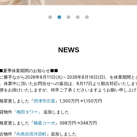
NEWS
■夏季休業期間のお知らせ■■
に勝手ながら2026年8月11日(火)～2026年8月16日(日)、を休業期
。休業中に頂いたお問合せへの返信は、8月17日より順次対応いたしま
便をお掛けいたしますが、何卒ご了承くださいますようお願い申し上げ
格変更しました『
摂津市庄屋
』1,300万円→1,150万円
貸物件
『梅田タワー』
追加しました
格変更しました『
楠葉コーポ
』398万円→348万円
古物件『
向島吹田河原町
』追加しました