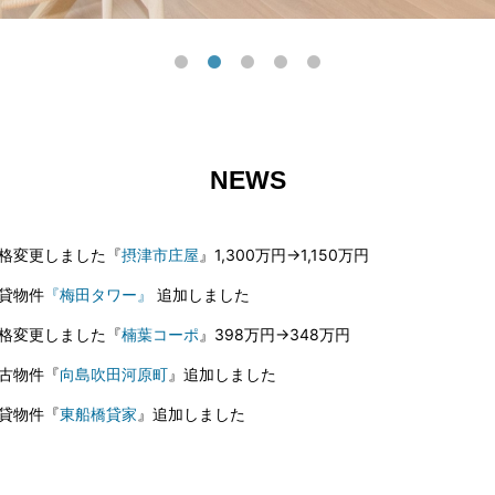
NEWS
格変更しました『
摂津市庄屋
』1,300万円→1,150万円
貸物件
『梅田タワー』
追加しました
格変更しました『
楠葉コーポ
』398万円→348万円
古物件『
向島吹田河原町
』追加しました
貸物件『
東船橋貸家
』追加しました