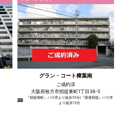
グラン・コート樟葉南
ご成約済
大阪府枚方市招提東町1丁目38-5
『招提南町』バス停より徒歩10分/『国道招提』バス停
より徒歩12分