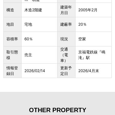
建築年
構造
木造2階建
2005年2月
月日
地目
宅地
建蔽率
20％
容積率
60％
現況
空家
交通
取引態
京福電鉄線『鳴
売主
（電
様
滝』駅
車）
情報登
更新予
2026/02/14
2026/4月末
録日
定日
OTHER PROPERTY