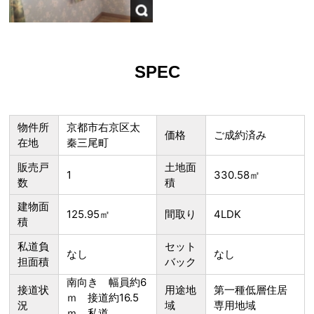
SPEC
物件所
京都市右京区太
価格
ご成約済み
在地
秦三尾町
販売戸
土地面
1
330.58㎡
数
積
建物面
125.95㎡
間取り
4LDK
積
私道負
セット
なし
なし
担面積
バック
南向き 幅員約6
接道状
用途地
第一種低層住居
ｍ 接道約16.5
況
域
専用地域
ｍ 私道